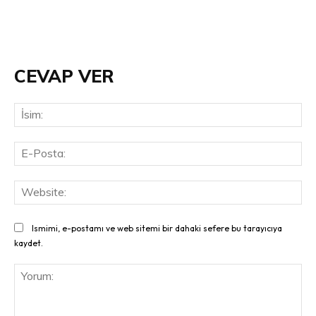
CEVAP VER
İsi
E-
Pos
Web
Ismimi, e-postamı ve web sitemi bir dahaki sefere bu tarayıcıya
kaydet.