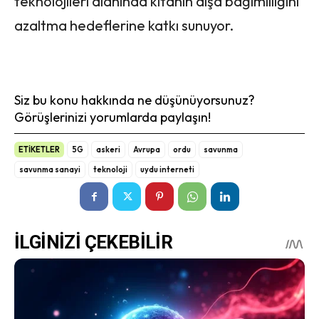
teknolojileri alanında kıtanın dışa bağımlılığını
azaltma hedeflerine katkı sunuyor.
Siz bu konu hakkında ne düşünüyorsunuz?
Görüşlerinizi yorumlarda paylaşın!
ETİKETLER
5G
askeri
Avrupa
ordu
savunma
savunma sanayi
teknoloji
uydu interneti