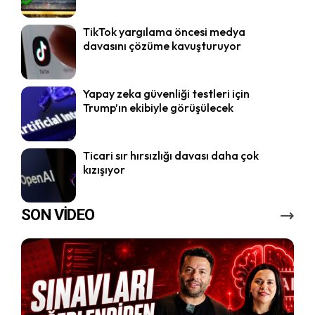
TikTok yargılama öncesi medya
davasını çözüme kavuşturuyor
Yapay zeka güvenliği testleri için
Trump’ın ekibiyle görüşülecek
Ticari sır hırsızlığı davası daha çok
kızışıyor
SON VİDEO