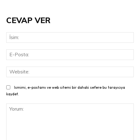
CEVAP VER
İsi
E-
Pos
Web
Ismimi, e-postamı ve web sitemi bir dahaki sefere bu tarayıcıya
kaydet.