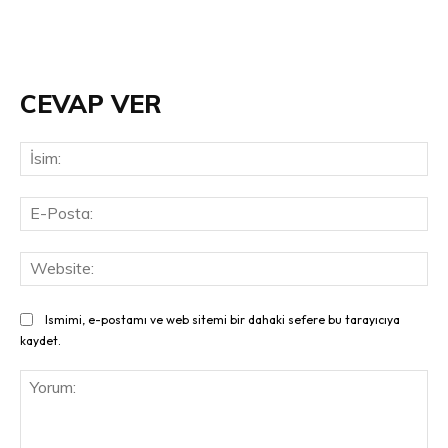
CEVAP VER
İsi
E-
Pos
Web
Ismimi, e-postamı ve web sitemi bir dahaki sefere bu tarayıcıya
kaydet.