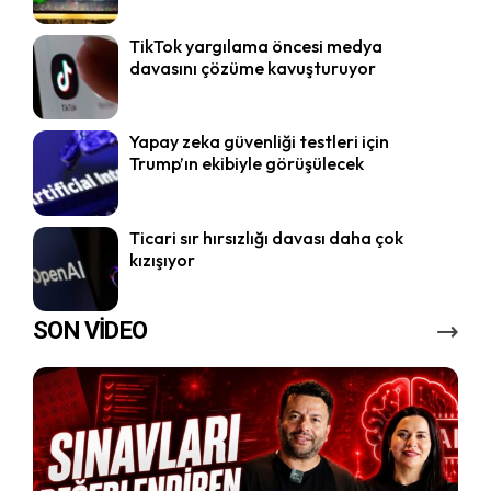
TikTok yargılama öncesi medya
davasını çözüme kavuşturuyor
Yapay zeka güvenliği testleri için
Trump’ın ekibiyle görüşülecek
Ticari sır hırsızlığı davası daha çok
kızışıyor
SON VİDEO