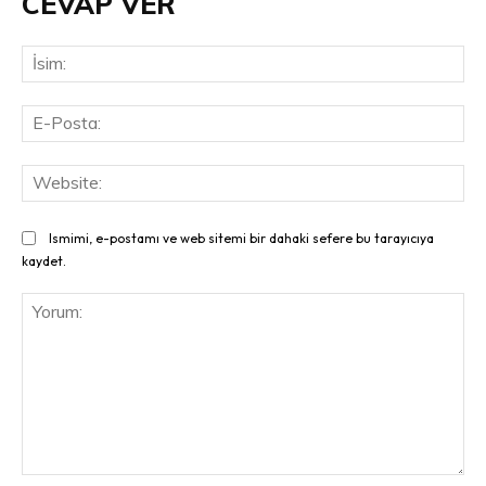
CEVAP VER
İsi
E-
Pos
Web
Ismimi, e-postamı ve web sitemi bir dahaki sefere bu tarayıcıya
kaydet.
Yorum: