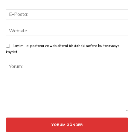
E-
Pos
Web
Ismimi, e-postamı ve web sitemi bir dahaki sefere bu tarayıcıya
kaydet.
Yorum: