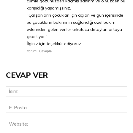
cümle gözünüzden kaçmış sanırım ve o yüzden bu
karışıklığı yaşamışsınız.
“Çalışanların çocukları için açılan ve gün içerisinde
bu çocukların bakımının sağlandığı özel bakım
evlerinden gelen veriler ürkütücü detayları ortaya
çıkartıyor.”
İlginiz için teşekkür ediyoruz.
Yorumu Cevapla
CEVAP VER
İsi
E-
Pos
Web