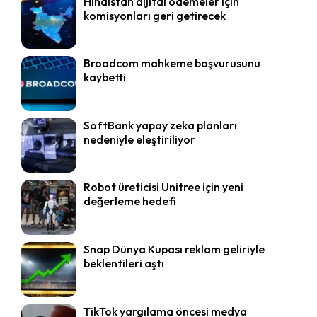
Hindistan dijital ödemeler için
komisyonları geri getirecek
Broadcom mahkeme başvurusunu
kaybetti
SoftBank yapay zeka planları
nedeniyle eleştiriliyor
Robot üreticisi Unitree için yeni
değerleme hedefi
Snap Dünya Kupası reklam geliriyle
beklentileri aştı
TikTok yargılama öncesi medya