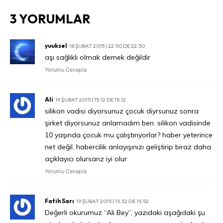
3 YORUMLAR
yuuksel
18 ŞUBAT 2015 | 22:50 DE 22:50
aşı sağlıklı olmak demek değildir
Yorumu Cevapla
Ali
19 ŞUBAT 2015 | 15:12 DE 15:12
silikon vadisi diyorsunuz çocuk diyrsunuz sonra
şirket diyorsunuz anlamadım ben. silikon vadisinde
10 yaşında çocuk mu çalıştırıyorlar? haber yeterince
net değil. habercilik anlayışınızı geliştirip biraz daha
açıklayıcı olursanz iyi olur
Yorumu Cevapla
Fatih Sarı
19 ŞUBAT 2015 | 15:52 DE 15:52
Değerli okurumuz “Ali Bey”, yazıdaki aşağıdaki şu