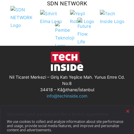
SDN NETWORK
Nil Ticaret Merkezi – Giriş Katı Yeşilce Mah. Yunus Emre Cd.
No:8
34418 – Kâğıthane/İstanbul
info@techinside.com
Künye
Site Kullanım Koşulları
Çerez Kullanımı
Gizlilik Bildirimi
RSS