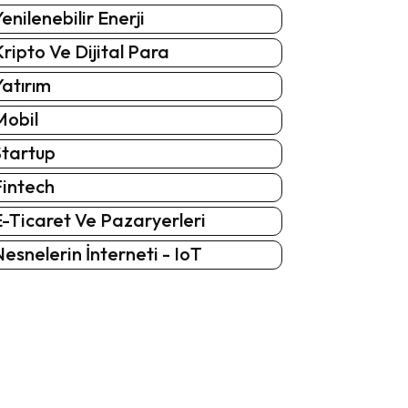
enilenebilir Enerji
ripto Ve Dijital Para
atırım
Mobil
Startup
Fintech
-Ticaret Ve Pazaryerleri
esnelerin İnterneti - IoT
: