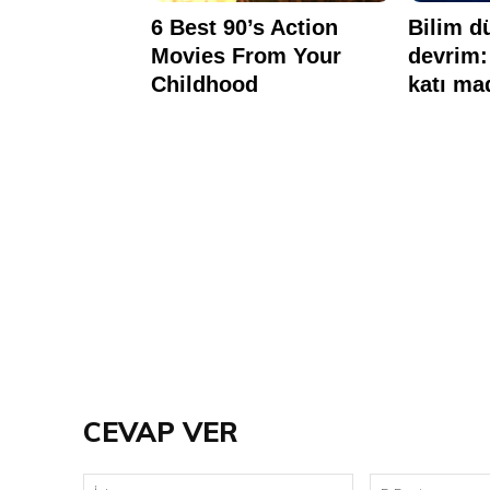
CEVAP VER
İsim: