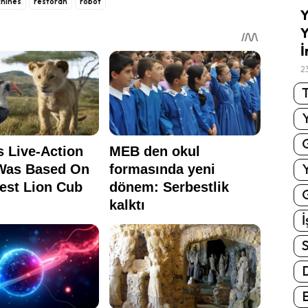
hines
restoran
robot
Y
Y
İ
2
T
G
İ
S
E