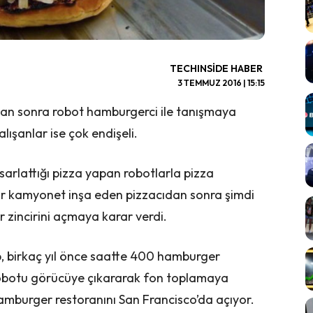
TECHINSIDE HABER
3 TEMMUZ 2016 | 15:15
dan sonra robot hamburgerci ile tanışmaya
lışanlar ise çok endişeli.
asarlattığı pizza yapan robotlarla pizza
bir kamyonet inşa eden pizzacıdan sonra şimdi
r zincirini açmaya karar verdi.
, birkaç yıl önce saatte 400 hamburger
u robotu görücüye çıkararak fon toplamaya
hamburger restoranını San Francisco’da açıyor.