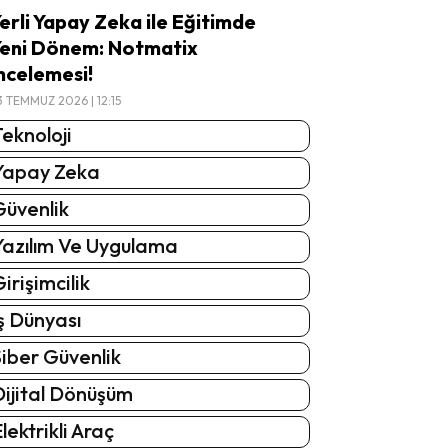
erli Yapay Zeka ile Eğitimde
eni Dönem: Notmatix
ncelemesi!
3 TEMMUZ 2026 | 12:15
eknoloji
Yapay Zeka
Güvenlik
Yazılım Ve Uygulama
irişimcilik
ş Dünyası
iber Güvenlik
Dijital Dönüşüm
lektrikli Araç