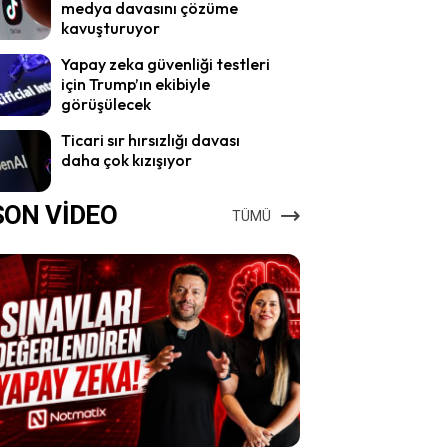
medya davasını çözüme
kavuşturuyor
Yapay zeka güvenliği testleri
için Trump’ın ekibiyle
görüşülecek
Ticari sır hırsızlığı davası
daha çok kızışıyor
SON VİDEO
TÜMÜ