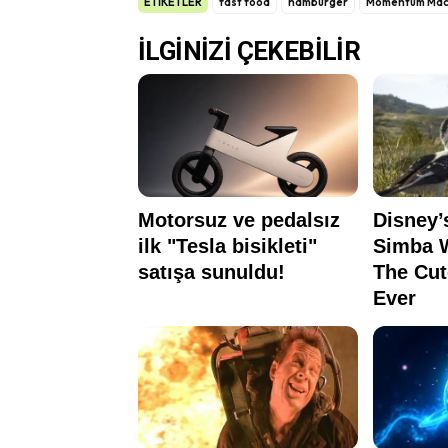
ETİKETLER
fast food
hamburger
Momentum Mac