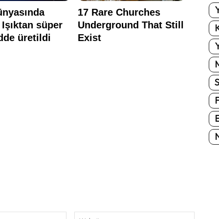
Y
K
Y
E
N
E-
Website