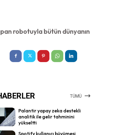
apan robotuyla bütün dünyanın
HABERLER
TÜMÜ
Palantir yapay zeka destekli
analitik ile gelir tahminini
yükseltti
Spotify kullanıcı büyümesi