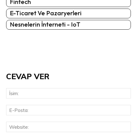
Fintech
E-Ticaret Ve Pazaryerleri
Nesnelerin İnterneti - IoT
CEVAP VER
İsi
E-
Pos
Web