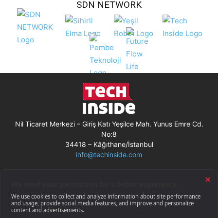
SDN NETWORK
Nil Ticaret Merkezi – Giriş Katı Yeşilce Mah. Yunus Emre Cd.
No:8
34418 – Kâğıthane/İstanbul
info@techinside.com
Künye
Site Kullanım Koşulları
Çerez Kullanımı
Gizlilik Bildirimi
RSS