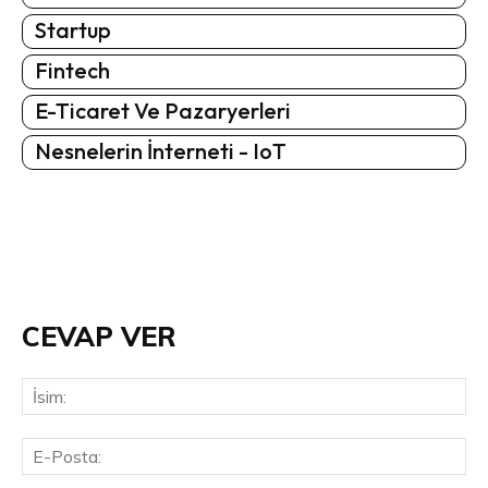
Startup
Fintech
E-Ticaret Ve Pazaryerleri
Nesnelerin İnterneti - IoT
CEVAP VER
İsi
E-
Pos