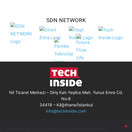
SDN NETWORK
Nil Ticaret Merkezi – Giriş Katı Yeşilce Mah. Yunus Emre Cd.
No:8
34418 – Kâğıthane/İstanbul
info@techinside.com
Künye
Site Kullanım Koşulları
Çerez Kullanımı