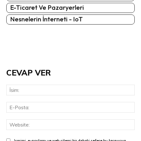
E-Ticaret Ve Pazaryerleri
Nesnelerin İnterneti - IoT
CEVAP VER
İsi
E-
Pos
Web
Ismimi, e-postamı ve web sitemi bir dahaki sefere bu tarayıcıya