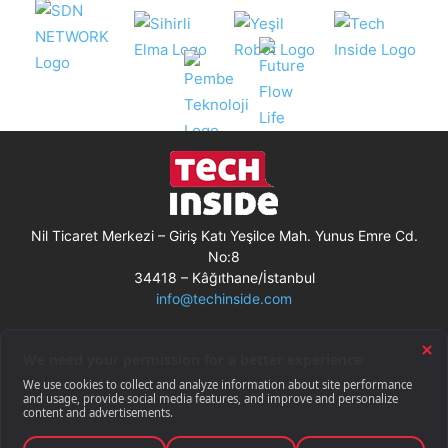
Nil Ticaret Merkezi – Giriş Katı Yeşilce Mah. Yunus Emre Cd.
No:8
34418 – Kâğıthane/İstanbul
info@techinside.com
Künye
Site Kullanım Koşulları
Çerez Kullanımı
Gizlilik Bildirimi
RSS