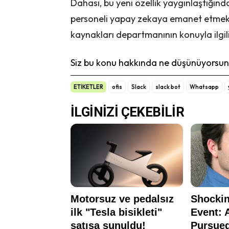
Dahası, bu yeni özellik yaygınlaştığınd
personeli yapay zekaya emanet etmek is
kaynakları departmanının konuyla ilgil
Siz bu konu hakkında ne düşünüyorsunu
ETİKETLER
ofis
Slack
slack bot
Whatsapp