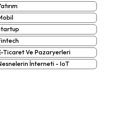
atırım
Mobil
Startup
Fintech
-Ticaret Ve Pazaryerleri
esnelerin İnterneti - IoT
: