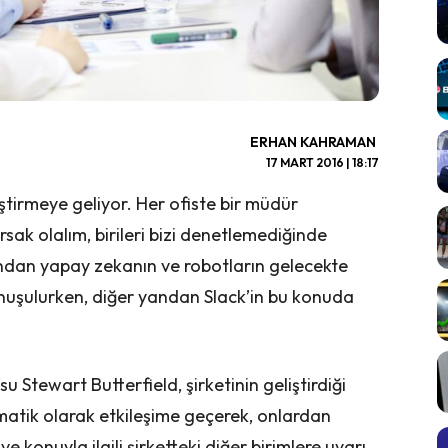
ERHAN KAHRAMAN
17 MART 2016 | 18:17
ştirmeye geliyor. Her ofiste bir müdür
ursak olalım, birileri bizi denetlemediğinde
ndan yapay zekanın ve robotların gelecekte
konuşulurken, diğer yandan Slack’in bu konuda
.
 Stewart Butterfield, şirketinin geliştirdiği
matik olarak etkileşime geçerek, onlardan
 konuyla ilgili şirketteki diğer birimlere uyarı