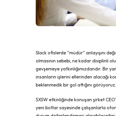
Slack ofislerde “müdür” anlayışını deği
olmasının sebebi, ne kadar disiplinli ol
gevşemeye yatkınlığımızdandır. Bir ya
insanların işlerini ellerinden alacağı 
beklenmedik bir gol attığını görüyoruz
SXSW etkinliğinde konuşan şirket CEO’su
yeni botlar sayesinde çalışanlarla oto
durum değerlendirmesi alınabileceğini ve