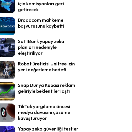
için komisyonları geri
getirecek
Broadcom mahkeme
başvurusunu kaybetti
SoftBank yapay zeka
planları nedeniyle
eleştiriliyor
Robot üreticisi Unitree için
yeni değerleme hedefi
Snap Dünya Kupası reklam
geliriyle beklentileri aştı
TikTok yargılama öncesi
medya davasını çözüme
kavuşturuyor
Yapay zeka güvenliği testleri