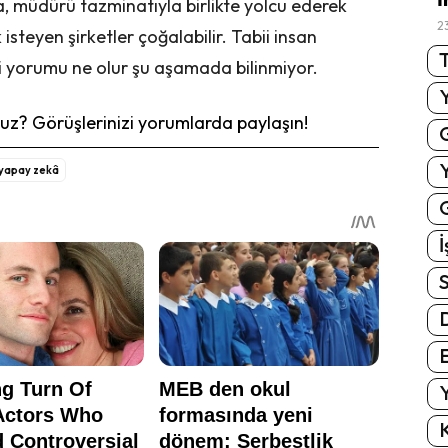
a, müdürü tazminatıyla birlikte yolcu ederek
2
teyen şirketler çoğalabilir. Tabii insan
T
i yorumu ne olur şu aşamada bilinmiyor.
z? Görüşlerinizi yorumlarda paylaşın!
yapay zekâ
G
İ
S
E
Y
K