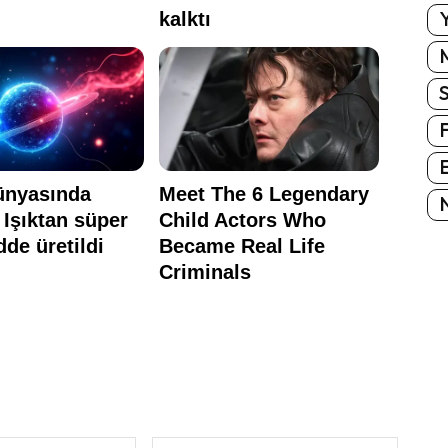
Y
E
N
E-
Website