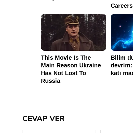
CEVAP VER
İsim: