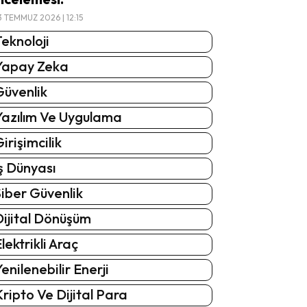
3 TEMMUZ 2026 | 12:15
eknoloji
Yapay Zeka
Güvenlik
Yazılım Ve Uygulama
irişimcilik
ş Dünyası
iber Güvenlik
Dijital Dönüşüm
lektrikli Araç
enilenebilir Enerji
ripto Ve Dijital Para