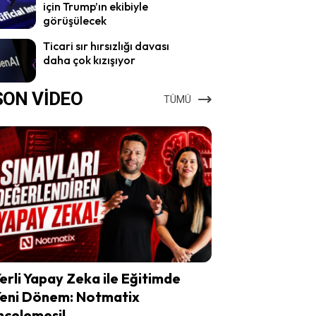
için Trump’ın ekibiyle
görüşülecek
Ticari sır hırsızlığı davası
daha çok kızışıyor
SON VİDEO
TÜMÜ
erli Yapay Zeka ile Eğitimde
eni Dönem: Notmatix
ncelemesi!