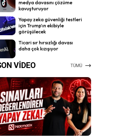
medya davasını çözüme
kavuşturuyor
Yapay zeka güvenliği testleri
için Trump’ın ekibiyle
görüşülecek
Ticari sır hırsızlığı davası
daha çok kızışıyor
SON VİDEO
TÜMÜ