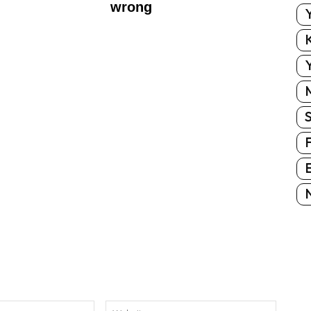
Y
K
Y
E
N
E-
Website