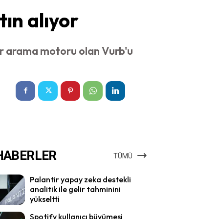
ın alıyor
 bir arama motoru olan Vurb'u
HABERLER
TÜMÜ
Palantir yapay zeka destekli
analitik ile gelir tahminini
yükseltti
Spotify kullanıcı büyümesi