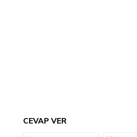
CEVAP VER
İsim: