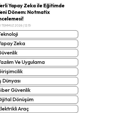
erli Yapay Zeka ile Eğitimde
eni Dönem: Notmatix
ncelemesi!
3 TEMMUZ 2026 | 12:15
eknoloji
Yapay Zeka
Güvenlik
Yazılım Ve Uygulama
irişimcilik
ş Dünyası
iber Güvenlik
Dijital Dönüşüm
lektrikli Araç