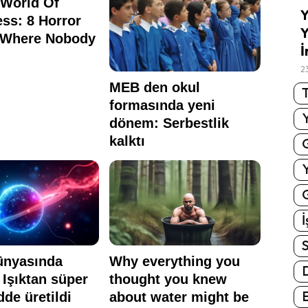
Y
Y
İ
2
T
G
İ
S
E