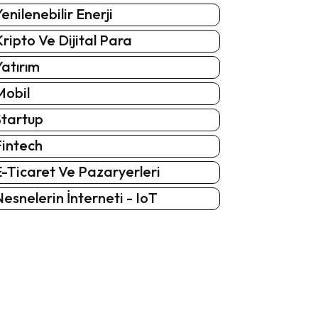
enilenebilir Enerji
ripto Ve Dijital Para
atırım
Mobil
Startup
Fintech
-Ticaret Ve Pazaryerleri
esnelerin İnterneti - IoT
: