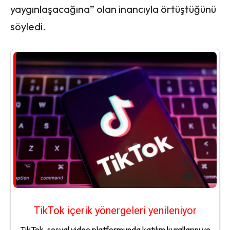
yaygınlaşacağına” olan inancıyla örtüştüğünü
söyledi.
TikTok içerik yönergeleri yenileniyor
TikTok, sosyal video platformunda katılım kurallarını ve