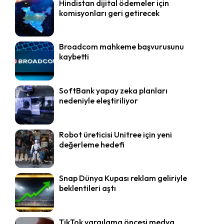
Hindistan dijital ödemeler için
komisyonları geri getirecek
Broadcom mahkeme başvurusunu
kaybetti
SoftBank yapay zeka planları
nedeniyle eleştiriliyor
Robot üreticisi Unitree için yeni
değerleme hedefi
Snap Dünya Kupası reklam geliriyle
beklentileri aştı
TikTok yargılama öncesi medya