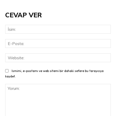
CEVAP VER
İsi
E-
Pos
Web
Ismimi, e-postamı ve web sitemi bir dahaki sefere bu tarayıcıya
kaydet.