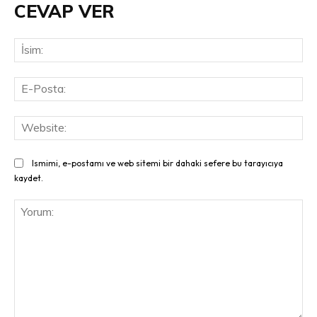
CEVAP VER
İsi
E-
Pos
Web
Ismimi, e-postamı ve web sitemi bir dahaki sefere bu tarayıcıya
kaydet.