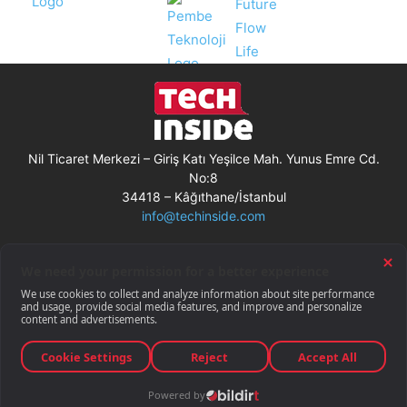
Nil Ticaret Merkezi – Giriş Katı Yeşilce Mah. Yunus Emre Cd.
No:8
34418 – Kâğıthane/İstanbul
info@techinside.com
Künye
Site Kullanım Koşulları
Çerez Kullanımı
Gizlilik Bildirimi
RSS
© Techinside.com, İnternet Medyası
ve Bilişim Muhabirleri Derneği
üyesidir.