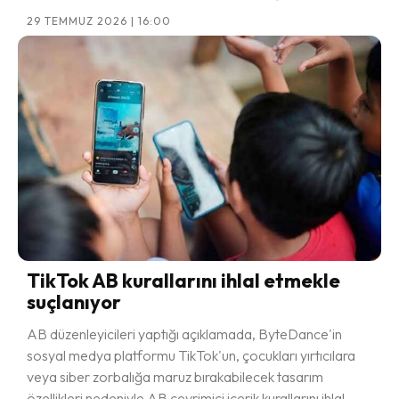
29 TEMMUZ 2026 | 16:00
TikTok AB kurallarını ihlal etmekle
suçlanıyor
AB düzenleyicileri yaptığı açıklamada, ByteDance'in
sosyal medya platformu TikTok'un, çocukları yırtıcılara
veya siber zorbalığa maruz bırakabilecek tasarım
özellikleri nedeniyle AB çevrimiçi içerik kurallarını ihlal...