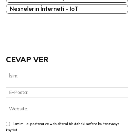
Nesnelerin İnterneti - IoT
CEVAP VER
İsi
E-
Pos
Web
Ismimi, e-postamı ve web sitemi bir dahaki sefere bu tarayıcıya
kaydet.