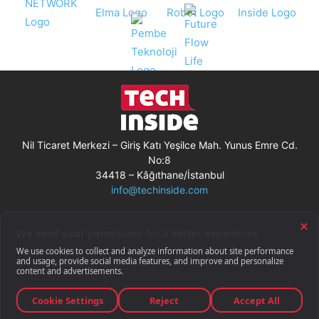
Nil Ticaret Merkezi – Giriş Katı Yeşilce Mah. Yunus Emre Cd.
No:8
34418 – Kâğıthane/İstanbul
info@techinside.com
Künye
Site Kullanım Koşulları
Çerez Kullanımı
Gizlilik Bildirimi
RSS
© Techinside.com, İnternet Medyası