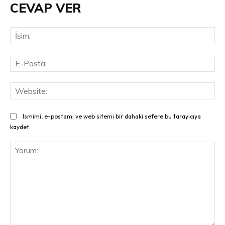
CEVAP VER
İsi
E-
Pos
Web
Ismimi, e-postamı ve web sitemi bir dahaki sefere bu tarayıcıya
kaydet.