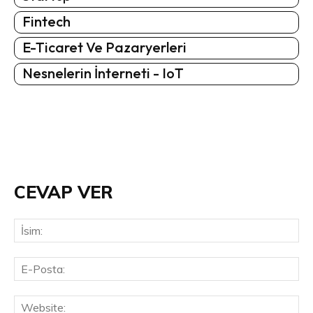
Fintech
E-Ticaret Ve Pazaryerleri
Nesnelerin İnterneti - IoT
CEVAP VER
İsi
E-
Pos
Web