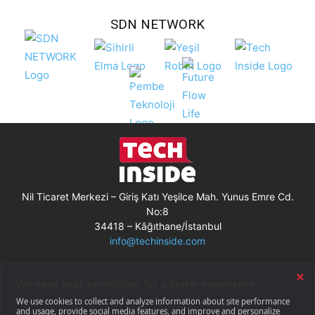
SDN NETWORK
Nil Ticaret Merkezi – Giriş Katı Yeşilce Mah. Yunus Emre Cd.
No:8
34418 – Kâğıthane/İstanbul
info@techinside.com
Künye
Site Kullanım Koşulları
Çerez Kullanımı
Gizlilik Bildirimi
RSS