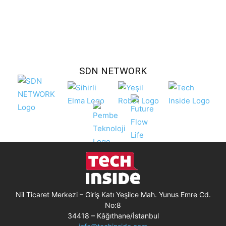
SDN NETWORK
Nil Ticaret Merkezi – Giriş Katı Yeşilce Mah. Yunus Emre Cd.
No:8
34418 – Kâğıthane/İstanbul