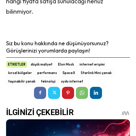
hangi fiyata satışa sunulacağı henüz
bilinmiyor.
Siz bu konu hakkında ne düşünüyorsunuz?
Görüşlerinizi yorumlarda paylaşın!
ETİKETLER
düşük maliyet
Elon Musk
internet erişimi
kırsal bölgeler
performans
SpaceX
Starlink Mini çanak
taşınabilir çanak
teknoloji
uydu internet