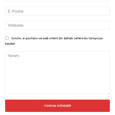
E-
Pos
Web
Ismimi, e-postamı ve web sitemi bir dahaki sefere bu tarayıcıya
kaydet.
Yorum: