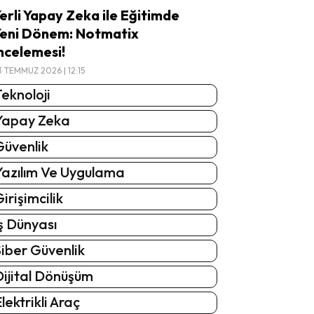
erli Yapay Zeka ile Eğitimde
eni Dönem: Notmatix
ncelemesi!
3 TEMMUZ 2026 | 12:15
eknoloji
Yapay Zeka
Güvenlik
Yazılım Ve Uygulama
irişimcilik
ş Dünyası
iber Güvenlik
Dijital Dönüşüm
lektrikli Araç