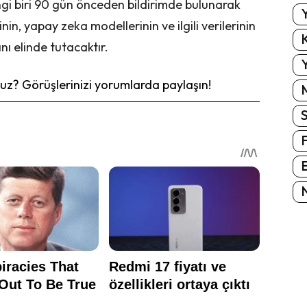
ngi biri 90 gün önceden bildirimde bulunarak
Y
nin, yapay zeka modellerinin ve ilgili verilerinin
K
nı elinde tutacaktır.
Y
z? Görüşlerinizi yorumlarda paylaşın!
E
N