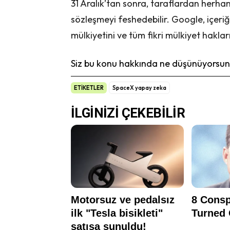
31 Aralık’tan sonra, taraflardan herha
sözleşmeyi feshedebilir. Google, içeriği
mülkiyetini ve tüm fikri mülkiyet hakları
Siz bu konu hakkında ne düşünüyorsunu
ETİKETLER
SpaceX yapay zeka