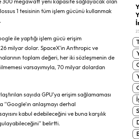
nde 300 megawatt yeni kapasite sağlayacak olan
Y
ossus 1 tesisinin tüm işlem gücünü kullanmak
Y
.
İ
2
ogle ile yaptığı işlem gücü erişim
T
26 milyar dolar. SpaceX’in Anthropic ve
malarının toplam değeri, her iki sözleşmenin de
dilmemesi varsayımıyla, 70 milyar dolardan
G
arlaştırılan sayıda GPU’ya erişim sağlamaması
İ
da “Google’ın anlaşmayı derhal
S
yısını kabul edebileceğini ve buna karşılık
gulayabileceğini” belirtti.
E