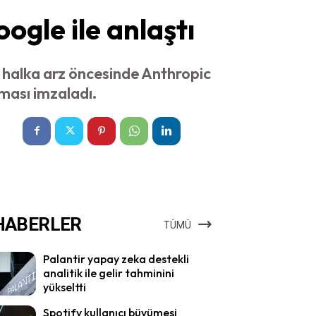
ogle ile anlaştı
 halka arz öncesinde Anthropic
ması imzaladı.
HABERLER
TÜMÜ
Palantir yapay zeka destekli
analitik ile gelir tahminini
yükseltti
Spotify kullanıcı büyümesi