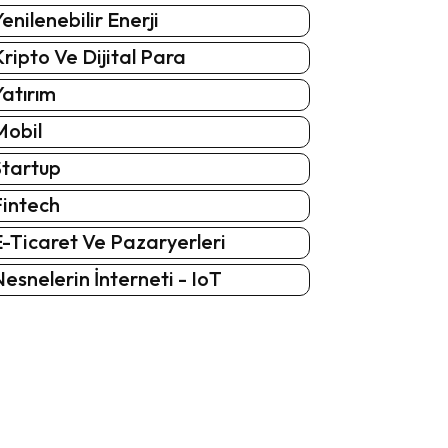
enilenebilir Enerji
ripto Ve Dijital Para
atırım
Mobil
Startup
Fintech
-Ticaret Ve Pazaryerleri
esnelerin İnterneti - IoT