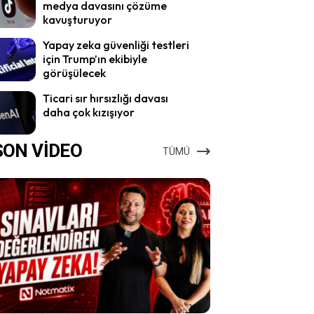
medya davasını çözüme
kavuşturuyor
Yapay zeka güvenliği testleri
için Trump’ın ekibiyle
görüşülecek
Ticari sır hırsızlığı davası
daha çok kızışıyor
SON VİDEO
TÜMÜ