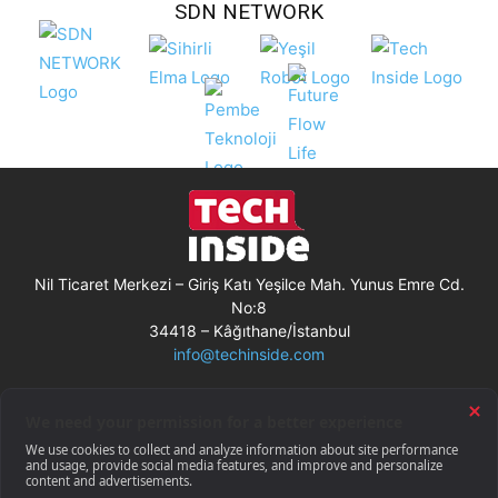
SDN NETWORK
Nil Ticaret Merkezi – Giriş Katı Yeşilce Mah. Yunus Emre Cd.
No:8
34418 – Kâğıthane/İstanbul
info@techinside.com
Künye
Site Kullanım Koşulları
Çerez Kullanımı
Gizlilik Bildirimi
RSS