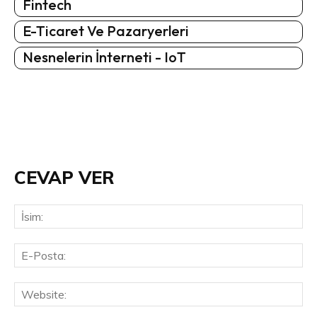
Fintech
E-Ticaret Ve Pazaryerleri
Nesnelerin İnterneti - IoT
CEVAP VER
İsi
E-
Pos
Web