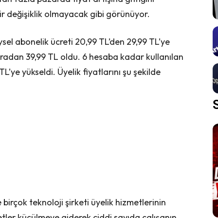
r değişiklik olmayacak gibi görünüyor.
ysel abonelik ücreti 20,99 TL’den 29,99 TL’ye
liradan 39,99 TL oldu. 6 hesaba kadar kullanılan
L’ye yükseldi. Üyelik fiyatlarını şu şekilde
irçok teknoloji şirketi üyelik hizmetlerinin
etler küçülmeye giderek ciddi sayıda çalışanın