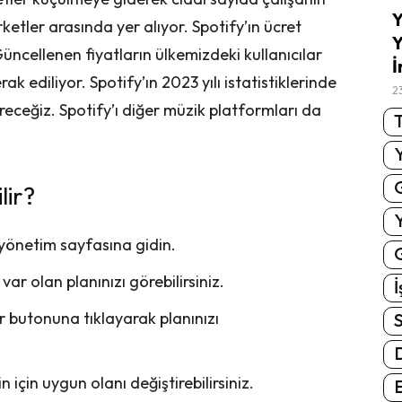
Y
ketler arasında yer alıyor. Spotify’ın ücret
Y
. Güncellenen fiyatların ülkemizdeki kullanıcılar
İ
ak ediliyor. Spotify’ın 2023 yılı istatistiklerinde
2
öreceğiz. Spotify’ı diğer müzik platformları da
T
lir?
 yönetim sayfasına gidin.
G
r olan planınızı görebilirsiniz.
İ
r butonuna tıklayarak planınızı
S
 için uygun olanı değiştirebilirsiniz.
E