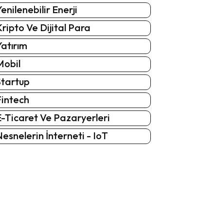
enilenebilir Enerji
ripto Ve Dijital Para
atırım
Mobil
Startup
Fintech
-Ticaret Ve Pazaryerleri
esnelerin İnterneti - IoT