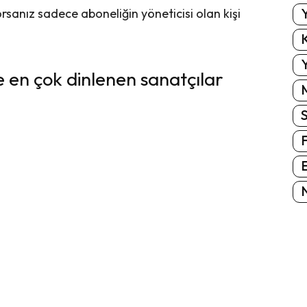
Y
rsanız sadece aboneliğin yöneticisi olan kişi
K
Y
e en çok dinlenen sanatçılar
E
N