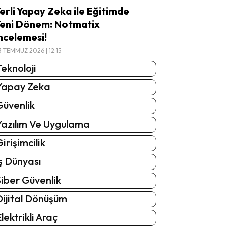
erli Yapay Zeka ile Eğitimde
eni Dönem: Notmatix
ncelemesi!
3 TEMMUZ 2026 | 12:15
eknoloji
Yapay Zeka
Güvenlik
Yazılım Ve Uygulama
irişimcilik
ş Dünyası
iber Güvenlik
Dijital Dönüşüm
lektrikli Araç