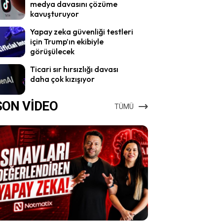
medya davasını çözüme
kavuşturuyor
Yapay zeka güvenliği testleri
için Trump’ın ekibiyle
görüşülecek
Ticari sır hırsızlığı davası
daha çok kızışıyor
SON VİDEO
TÜMÜ