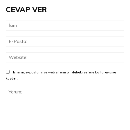
CEVAP VER
İsi
E-
Pos
Web
Ismimi, e-postamı ve web sitemi bir dahaki sefere bu tarayıcıya
kaydet.