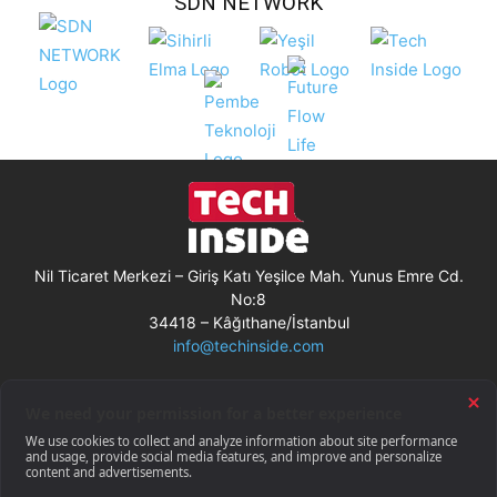
SDN NETWORK
Nil Ticaret Merkezi – Giriş Katı Yeşilce Mah. Yunus Emre Cd.
No:8
34418 – Kâğıthane/İstanbul
info@techinside.com
Künye
Site Kullanım Koşulları
Çerez Kullanımı
Gizlilik Bildirimi
RSS