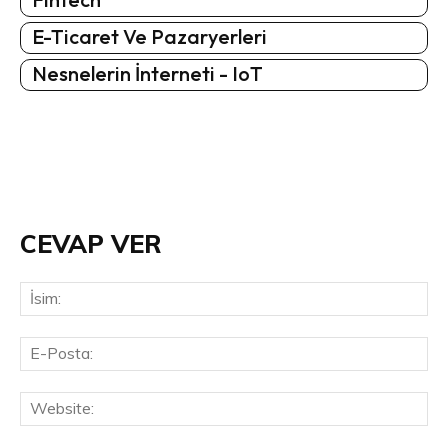
E-Ticaret Ve Pazaryerleri
Nesnelerin İnterneti - IoT
CEVAP VER
İsi
E-
Pos
Web