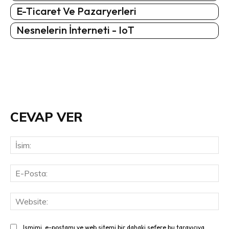
E-Ticaret Ve Pazaryerleri
Nesnelerin İnterneti - IoT
CEVAP VER
İsi
E-
Pos
Web
Ismimi, e-postamı ve web sitemi bir dahaki sefere bu tarayıcıya