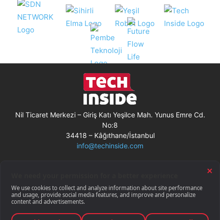
Nil Ticaret Merkezi – Giriş Katı Yeşilce Mah. Yunus Emre Cd.
No:8
34418 – Kâğıthane/İstanbul
info@techinside.com
Künye
Site Kullanım Koşulları
Çerez Kullanımı
Gizlilik Bildirimi
RSS