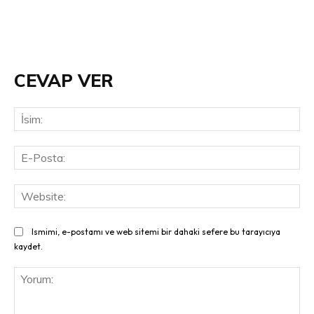
CEVAP VER
İsi
E-
Pos
Web
Ismimi, e-postamı ve web sitemi bir dahaki sefere bu tarayıcıya
kaydet.