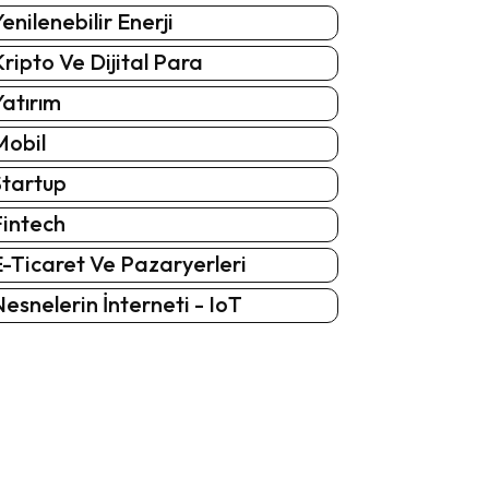
enilenebilir Enerji
ripto Ve Dijital Para
atırım
Mobil
Startup
Fintech
-Ticaret Ve Pazaryerleri
esnelerin İnterneti - IoT