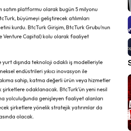
alım satım platformu olarak bugün 5 milyonu
cTurk, büyümeyi geliştirecek atılımları
etini kurdu. BtcTurk Girişim, BtcTurk Grubu’nun
 Venture Capital) kolu olarak faaliyet
e yurt dışında teknoloji odaklı iş modelleriyle
neksel endüstrileri yıkıcı inovasyon ile
 takıma sahip, katma değerli ürün veya hizmetler
k şirketlere odaklanacak. BtcTurk’ün yeni nesil
lma yolculuğunda genişleyen faaliyet alanları
ek şirketlere yönelik stratejik yatırımlar da
arasında olacak.