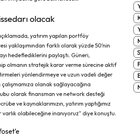
Y
issedarı olacak
K
Y
açıklamada, yatırım yapılan portföy
yesi yaklaşımından farklı olarak yüzde 50’nin
yı hedeflediklerini paylaştı. Güneri,
ip olmanın stratejik karar verme sürecine aktif
ştirmeleri yönlendirmeye ve uzun vadeli değer
E
ın çalışmamıza olanak sağlayacağına
N
Grubu olarak finansman ve network desteği
tecrübe ve kaynaklarımızın, yatırım yaptığımız
ir varlık olabileceğine inanıyoruz” diye konuştu.
foset’e