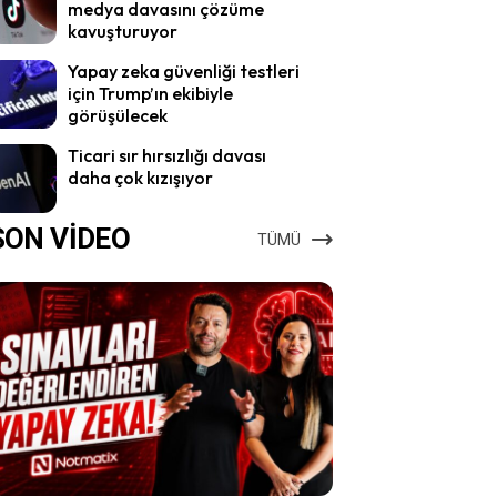
medya davasını çözüme
kavuşturuyor
Yapay zeka güvenliği testleri
için Trump’ın ekibiyle
görüşülecek
Ticari sır hırsızlığı davası
daha çok kızışıyor
SON VİDEO
TÜMÜ