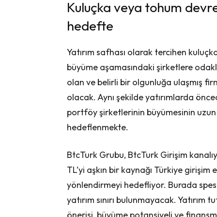
Kuluçka veya tohum devre
hedefte
Yatırım safhası olarak tercihen kulu
büyüme aşamasındaki şirketlere odakl
olan ve belirli bir olgunluğa ulaşmış f
olacak. Aynı şekilde yatırımlarda önced
portföy şirketlerinin büyümesinin uzun 
hedeflenmekte.
BtcTurk Grubu, BtcTurk Girişim kanalı
TL’yi aşkın bir kaynağı Türkiye girişim
yönlendirmeyi hedefliyor. Burada spesif
yatırım sınırı bulunmayacak. Yatırım tut
önerisi, büyüme potansiyeli ve finansm