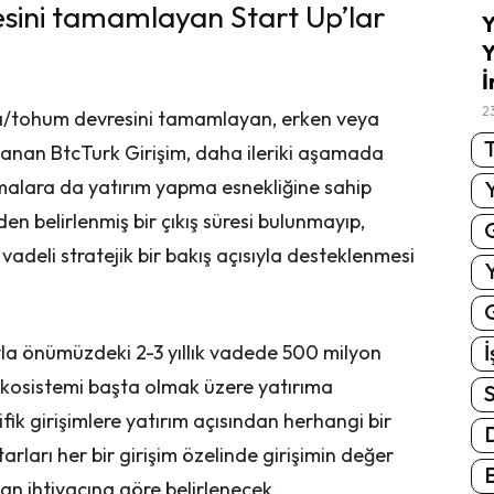
sini tamamlayan Start Up’lar
Y
Y
İ
2
çka/tohum devresini tamamlayan, erken veya
T
anan BtcTurk Girişim, daha ileriki aşamada
irmalara da yatırım yapma esnekliğine sahip
en belirlenmiş bir çıkış süresi bulunmayıp,
vadeli stratejik bir bakış açısıyla desteklenmesi
G
İ
yla önümüzdeki 2-3 yıllık vadede 500 milyon
 ekosistemi başta olmak üzere yatırıma
S
ik girişimlere yatırım açısından herhangi bir
arları her bir girişim özelinde girişimin değer
E
an ihtiyacına göre belirlenecek.