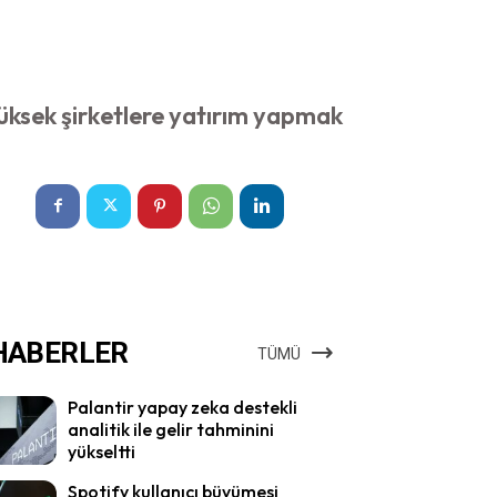
yüksek şirketlere yatırım yapmak
HABERLER
TÜMÜ
Palantir yapay zeka destekli
analitik ile gelir tahminini
yükseltti
Spotify kullanıcı büyümesi