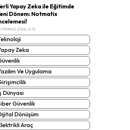
erli Yapay Zeka ile Eğitimde
eni Dönem: Notmatix
ncelemesi!
3 TEMMUZ 2026 | 12:15
eknoloji
Yapay Zeka
Güvenlik
Yazılım Ve Uygulama
irişimcilik
ş Dünyası
iber Güvenlik
Dijital Dönüşüm
lektrikli Araç