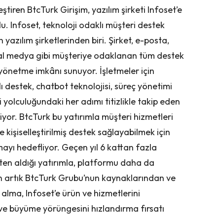
ştiren BtcTurk Girişim, yazılım şirketi Infoset’e
u. Infoset, teknoloji odaklı müşteri destek
yazılım şirketlerinden biri. Şirket, e-posta,
yal medya gibi müşteriye odaklanan tüm destek
 yönetme imkânı sunuyor. İşletmeler için
lı destek, chatbot teknolojisi, süreç yönetimi
i yolculuğundaki her adımı titizlikle takip eden
iriyor. BtcTurk bu yatırımla müşteri hizmetleri
 kişiselleştirilmiş destek sağlayabilmek için
yı hedefliyor. Geçen yıl 6 kattan fazla
en aldığı yatırımla, platformu daha da
çin artık BtcTurk Grubu’nun kaynaklarından ve
alma, Infoset’e ürün ve hizmetlerini
ve büyüme yörüngesini hızlandırma fırsatı