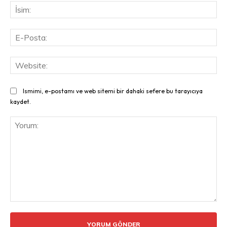
İsi
E-
Pos
Web
Ismimi, e-postamı ve web sitemi bir dahaki sefere bu tarayıcıya
kaydet.
Yorum: