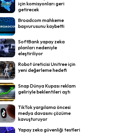
için komisyonları geri
getirecek
Broadcom mahkeme
başvurusunu kaybetti
SoftBank yapay zeka
planları nedeniyle
eleştiriliyor
Robot üreticisi Unitree için
yeni değerleme hedefi
Snap Dünya Kupası reklam
geliriyle beklentileri aştı
TikTok yargılama öncesi
medya davasını çözüme
kavuşturuyor
Yapay zeka güvenliği testleri