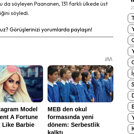
nu da söyleyen Paananen, 131 farklı ülkede üst
2
ğini söyledi.
T
z? Görüşlerinizi yorumlarda paylaşın!
G
İ
S
E
Y
K