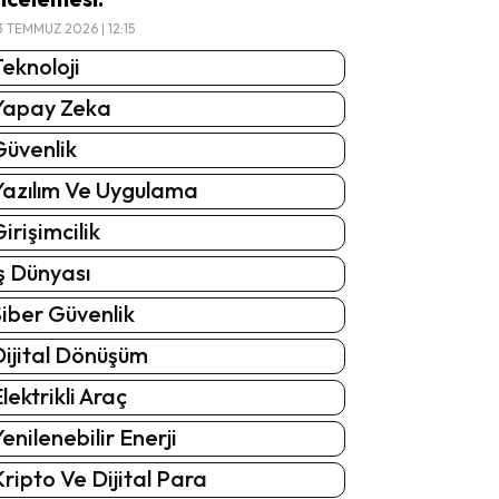
3 TEMMUZ 2026 | 12:15
eknoloji
Yapay Zeka
Güvenlik
Yazılım Ve Uygulama
irişimcilik
ş Dünyası
iber Güvenlik
Dijital Dönüşüm
lektrikli Araç
enilenebilir Enerji
ripto Ve Dijital Para