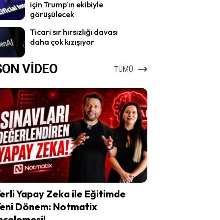
için Trump’ın ekibiyle
görüşülecek
Ticari sır hırsızlığı davası
daha çok kızışıyor
SON VİDEO
TÜMÜ
erli Yapay Zeka ile Eğitimde
eni Dönem: Notmatix
ncelemesi!