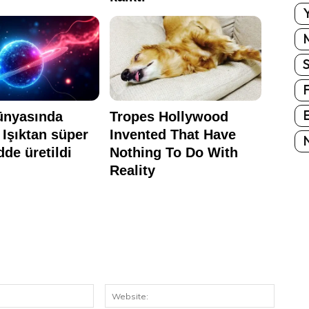
Y
E
N
E-
Website
Posta: