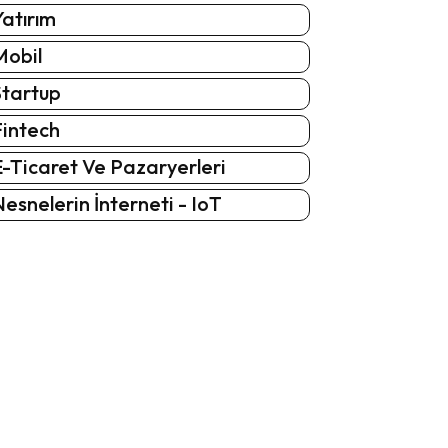
atırım
Mobil
Startup
Fintech
-Ticaret Ve Pazaryerleri
esnelerin İnterneti - IoT
: