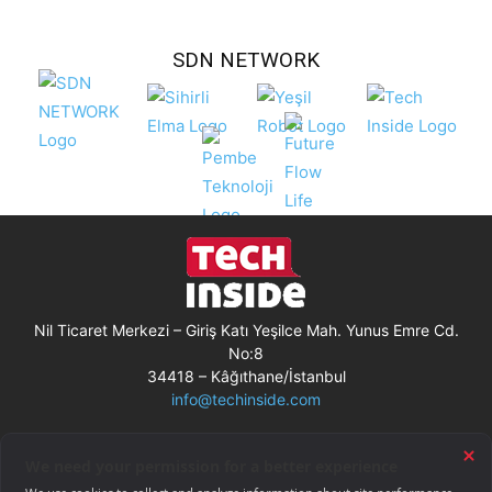
SDN NETWORK
Nil Ticaret Merkezi – Giriş Katı Yeşilce Mah. Yunus Emre Cd.
No:8
34418 – Kâğıthane/İstanbul
info@techinside.com
Künye
Site Kullanım Koşulları
Çerez Kullanımı
Gizlilik Bildirimi