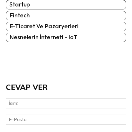
Startup
Fintech
E-Ticaret Ve Pazaryerleri
Nesnelerin İnterneti - IoT
CEVAP VER
İsi
E-
Pos