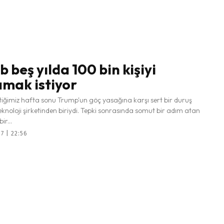
 beş yılda 100 bin kişiyi
amak istiyor
tiğimiz hafta sonu Trump'un göç yasağına karşı sert bir duruş
eknoloji şirketinden biriydi. Tepki sonrasında somut bir adım atan
ir...
7 | 22:56