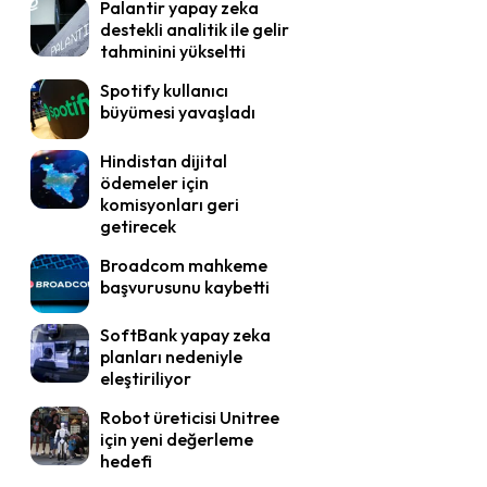
Palantir yapay zeka
destekli analitik ile gelir
tahminini yükseltti
Spotify kullanıcı
büyümesi yavaşladı
Hindistan dijital
ödemeler için
komisyonları geri
getirecek
Broadcom mahkeme
başvurusunu kaybetti
SoftBank yapay zeka
planları nedeniyle
eleştiriliyor
Robot üreticisi Unitree
için yeni değerleme
hedefi