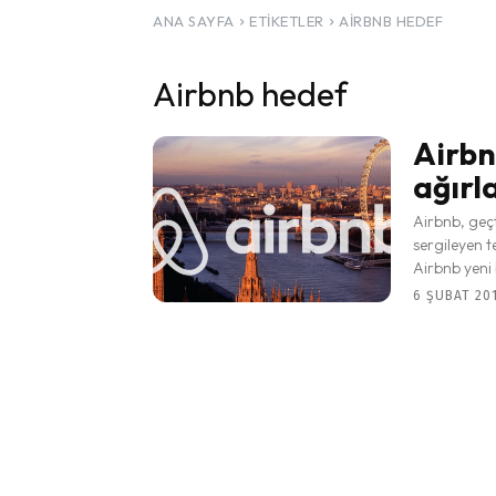
ANA SAYFA
ETIKETLER
AIRBNB HEDEF
Airbnb hedef
Airbnb
ağırl
Airbnb, geç
sergileyen t
Airbnb yeni b
6 ŞUBAT 201