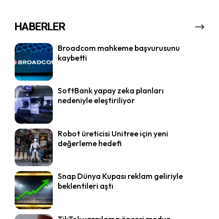
HABERLER
Broadcom mahkeme başvurusunu
kaybetti
SoftBank yapay zeka planları
nedeniyle eleştiriliyor
Robot üreticisi Unitree için yeni
değerleme hedefi
Snap Dünya Kupası reklam geliriyle
beklentileri aştı
TikTok yargılama öncesi medya