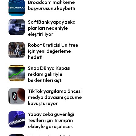
Broadcom mahkeme
başvurusunu kaybetti
SoftBank yapay zeka
planları nedeniyle
eleştiriliyor
Robot üreticisi Unitree
için yeni değerleme
hedefi
Snap Dünya Kupası
reklam geliriyle
beklentileri aştı
TikTok yargılama öncesi
medya davasını çözüme
kavuşturuyor
Yapay zeka güvenliği
testleri için Trump’ın
ekibiyle görüşülecek