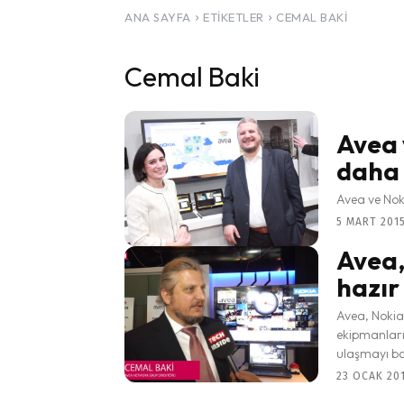
ANA SAYFA
ETIKETLER
CEMAL BAKI
Cemal Baki
Avea 
daha
Avea ve Noki
5 MART 2015
Avea,
hazır
Avea, Nokia 
ekipmanlarıy
ulaşmayı ba
23 OCAK 201