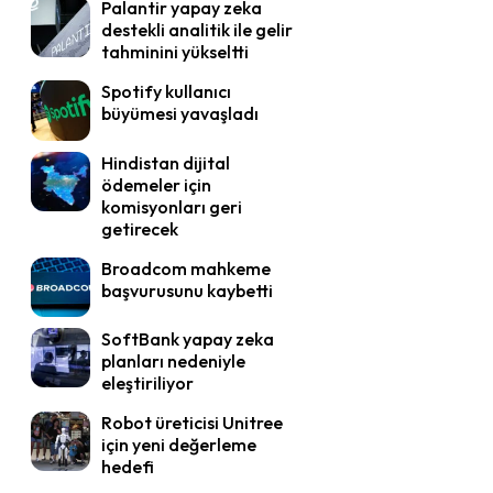
Palantir yapay zeka
destekli analitik ile gelir
tahminini yükseltti
Spotify kullanıcı
büyümesi yavaşladı
Hindistan dijital
ödemeler için
komisyonları geri
getirecek
Broadcom mahkeme
başvurusunu kaybetti
SoftBank yapay zeka
planları nedeniyle
eleştiriliyor
Robot üreticisi Unitree
için yeni değerleme
hedefi