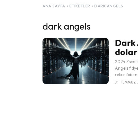
ANA SAYFA
ETIKETLER
DARK ANGELS
dark angels
Dark 
dolar 
2024 Zscaler
Angels fidye
rekor ödeme
31 TEMMUZ 2