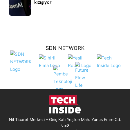
kızışıyor
SDN NETWORK
Nil Ticaret Merkezi – Giriş Katı Yeşilce Mah. Yunus Emre Cd.
No:8