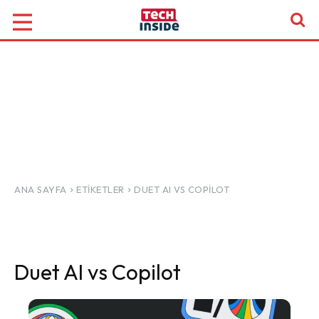
ANA SAYFA
ETIKETLER
DUET AI VS COPILOT
Duet AI vs Copilot