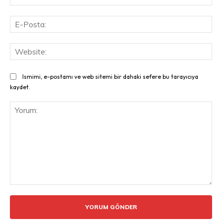
E-
Pos
Web
Ismimi, e-postamı ve web sitemi bir dahaki sefere bu tarayıcıya
kaydet.
Yorum: