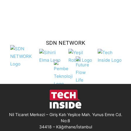
SDN NETWORK
Nil Ticaret Merkezi – Giriş Katı Yeşilce Mah. Yunus Emre Cd.
No:8
34418 – Kâğıthane/İstanbul