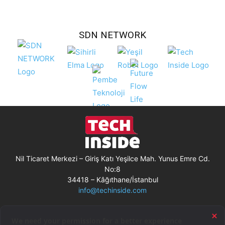
SDN NETWORK
Nil Ticaret Merkezi – Giriş Katı Yeşilce Mah. Yunus Emre Cd.
No:8
34418 – Kâğıthane/İstanbul
info@techinside.com
Künye
Site Kullanım Koşulları
Çerez Kullanımı