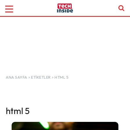
ANA SAYFA
ETIKETLER
HTML 5
html 5