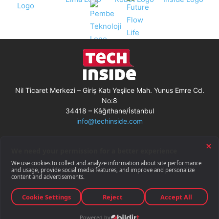
Nil Ticaret Merkezi – Giriş Katı Yeşilce Mah. Yunus Emre Cd.
No:8
34418 – Kâğıthane/İstanbul
info@techinside.com
Künye
Site Kullanım Koşulları
Çerez Kullanımı
Gizlilik Bildirimi
RSS
© Techinside.com, İnternet Medyası
ve Bilişim Muhabirleri Derneği