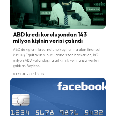
ABD kredi kuruluşundan 143
milyon kişinin verisi çalındı
ABD'de kişilerin kredi notunu kayıt altına alan finansal
kuruluş Equifax'ın sunucularına sızan hacker'lar, 143
milyon ABD vatandaşına ait kimlik ve finansal verileri
çaldılar. Böylece...
8 EYLÜL 2017 | 9:25