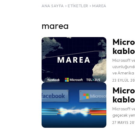
ANA SAYFA
ETIKETLER
MAREA
marea
Micro
kablo
Microsoft v
uzunluğundak
ve Amerika a
23 EYLÜL 20
Micro
kablo
Microsoft v
geçecek yeni
27 MAYIS 201