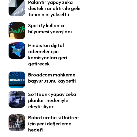
Palantir yapay zeka
destekli analitik ile gelir
tahminini yükseltti
Spotify kullanıcı
büyümesi yavaşladı
Hindistan dijital
ödemeler için
komisyonları geri
getirecek
Broadcom mahkeme
başvurusunu kaybetti
SoftBank yapay zeka
planları nedeniyle
eleştiriliyor
Robot üreticisi Unitree
için yeni değerleme
hedefi