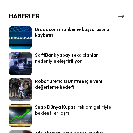
HABERLER
Broadcom mahkeme başvurusunu
kaybetti
SoftBank yapay zeka planları
nedeniyle eleştiriliyor
Robot üreticisi Unitree için yeni
değerleme hedefi
Snap Dünya Kupası reklam geliriyle
beklentileri aştı
TikTok yargılama öncesi medya