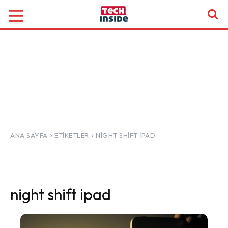
ANA SAYFA
ETIKETLER
NIGHT SHIFT IPAD
night shift ipad