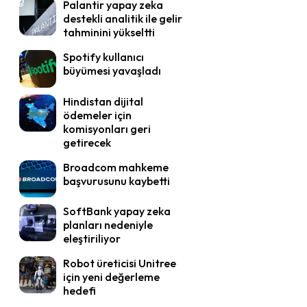
Palantir yapay zeka
destekli analitik ile gelir
tahminini yükseltti
Spotify kullanıcı
büyümesi yavaşladı
Hindistan dijital
ödemeler için
komisyonları geri
getirecek
Broadcom mahkeme
başvurusunu kaybetti
SoftBank yapay zeka
planları nedeniyle
eleştiriliyor
Robot üreticisi Unitree
için yeni değerleme
hedefi