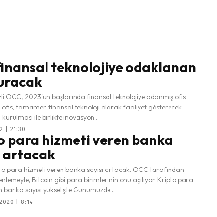
inansal teknolojiye odaklanan
kuracak
i OCC, 2023'ün başlarında finansal teknolojiye adanmış ofis
 ofis, tamamen finansal teknoloji olarak faaliyet gösterecek.
 kurulması ile birlikte inovasyon...
2 | 21:30
o para hizmeti veren banka
ı artacak
to para hizmeti veren banka sayısı artacak. OCC tarafından
nlemeyle, Bitcoin gibi para birimlerinin önü açılıyor. Kripto para
n banka sayısı yükselişte Günümüzde...
020 | 8:14