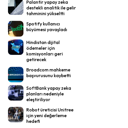
Palantir yapay zeka
destekli analitik ile gelir
tahminini yükseltti
Spotify kullanıcı
büyümesi yavaşladı
Hindistan dijital
ödemeler için
komisyonları geri
getirecek
Broadcom mahkeme
başvurusunu kaybetti
SoftBank yapay zeka
planları nedeniyle
eleştiriliyor
Robot üreticisi Unitree
için yeni değerleme
hedefi