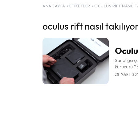
ANA SAYFA
ETIKETLER
OCULUS RIFT NASIL T
oculus rift nasıl takılıyo
Oculu
Sanal gerçek
kurucusu Pal
28 MART 201