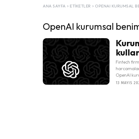
ANA SAYFA
ETIKETLER
OPENAI KURUMSAL B
OpenAI kurumsal ben
Kurum
kulla
Fintech firm
harcamaları
OpenAI kuru
13 MAYIS 20