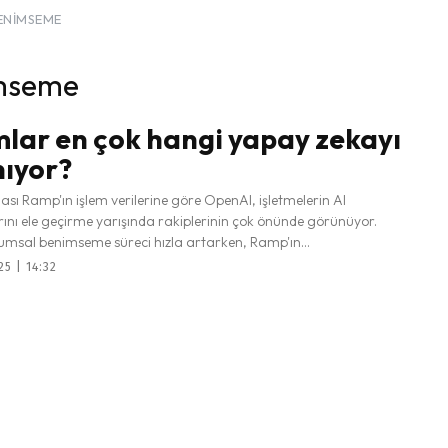
ENIMSEME
imseme
lar en çok hangi yapay zekayı
nıyor?
ası Ramp'ın işlem verilerine göre OpenAI, işletmelerin AI
nı ele geçirme yarışında rakiplerinin çok önünde görünüyor.
msal benimseme süreci hızla artarken, Ramp'ın...
25 | 14:32