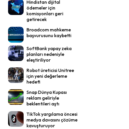
Hindistan dijital
ödemeler için
komisyonları geri
getirecek
Broadcom mahkeme
başvurusunu kaybetti
SoftBank yapay zeka
planları nedeniyle
eleştiriliyor
Robot üreticisi Unitree
için yeni değerleme
hedefi
Snap Dünya Kupası
reklam geliriyle
beklentileri aştı
TikTok yargılama öncesi
medya davasını çözüme
kavuşturuyor