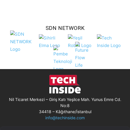
SDN NETWORK
Nil Ticaret Merkezi – Giriş Katı Yeşilce Mah. Yunus Emre Cd.
No:8
34418 – Kâğıthane/İstanbul
info@techinside.com
Künye