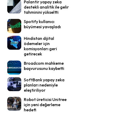
Palantir yapay zeka
destekli analitik ile gelir
tahminini yükseltti
Spotify kullanıcı
büyümesi yavaşladı
Hindistan dijital
ödemeler için
komisyonları geri
getirecek
Broadcom mahkeme
başvurusunu kaybetti
SoftBank yapay zeka
planları nedeniyle
eleştiriliyor
Robot üreticisi Unitree
için yeni değerleme
hedefi