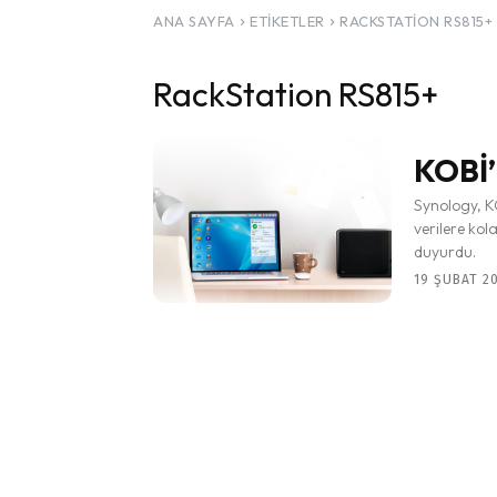
ANA SAYFA
ETIKETLER
RACKSTATION RS815+
RackStation RS815+
KOBİ’
Synology, KO
verilere kol
duyurdu.
19 ŞUBAT 20