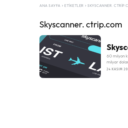
ANA SAYFA
ETIKETLER
SKYSCANNER. CTRIP.
Skyscanner. ctrip.com
Skysca
60 milyon k
milyar dolarl
24 KASIM 20