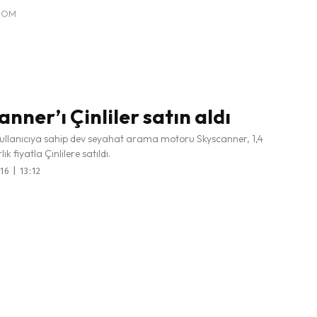
COM
nner’ı Çinliler satın aldı
ullanıcıya sahip dev seyahat arama motoru Skyscanner, 1,4
ık fiyatla Çinlilere satıldı.
16 | 13:12