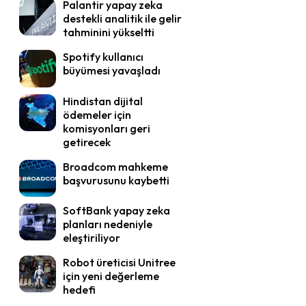
Palantir yapay zeka
destekli analitik ile gelir
tahminini yükseltti
Spotify kullanıcı
büyümesi yavaşladı
Hindistan dijital
ödemeler için
komisyonları geri
getirecek
Broadcom mahkeme
başvurusunu kaybetti
SoftBank yapay zeka
planları nedeniyle
eleştiriliyor
Robot üreticisi Unitree
için yeni değerleme
hedefi