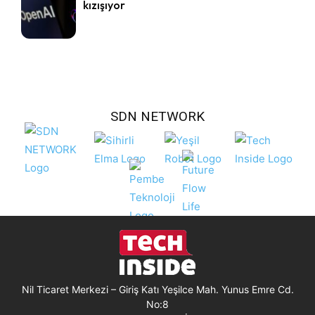
kızışıyor
SDN NETWORK
Nil Ticaret Merkezi – Giriş Katı Yeşilce Mah. Yunus Emre Cd.
No:8