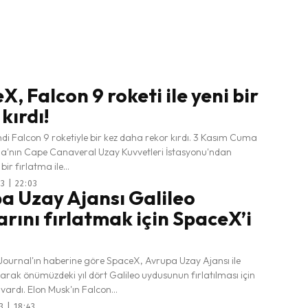
, Falcon 9 roketi ile yeni bir
kırdı!
di Falcon 9 roketiyle bir kez daha rekor kırdı. 3 Kasım Cuma
da'nın Cape Canaveral Uzay Kuvvetleri İstasyonu'ndan
ir fırlatma ile...
3 | 22:03
a Uzay Ajansı Galileo
arını fırlatmak için SpaceX’i
 Journal'ın haberine göre SpaceX, Avrupa Uzay Ajansı ile
larak önümüzdeki yıl dört Galileo uydusunun fırlatılması için
ardı. Elon Musk'ın Falcon...
3 | 18:43