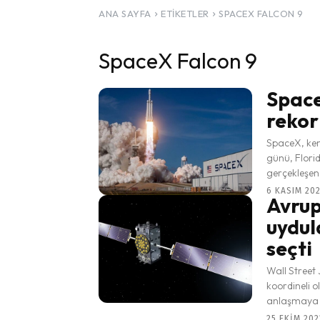
ANA SAYFA
ETIKETLER
SPACEX FALCON 9
SpaceX Falcon 9
SpaceX
rekor 
SpaceX, ken
günü, Flori
gerçekleşen b
6 KASIM 202
Avrup
uydul
seçti
Wall Street
koordineli o
anlaşmaya v
25 EKIM 202