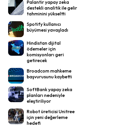
Palantir yapay zeka
destekli analitik ile gelir
tahminini yükseltti
Spotify kullanıcı
büyümesi yavaşladı
Hindistan dijital
ödemeler için
komisyonları geri
getirecek
Broadcom mahkeme
başvurusunu kaybetti
SoftBank yapay zeka
planları nedeniyle
eleştiriliyor
Robot üreticisi Unitree
için yeni değerleme
hedefi