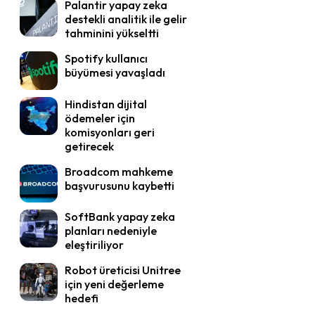
Palantir yapay zeka
destekli analitik ile gelir
tahminini yükseltti
Spotify kullanıcı
büyümesi yavaşladı
Hindistan dijital
ödemeler için
komisyonları geri
getirecek
Broadcom mahkeme
başvurusunu kaybetti
SoftBank yapay zeka
planları nedeniyle
eleştiriliyor
Robot üreticisi Unitree
için yeni değerleme
hedefi