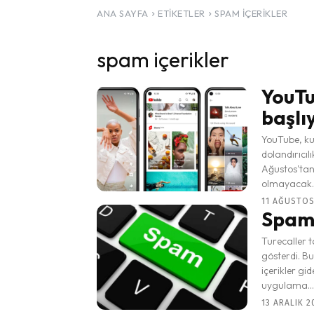
ANA SAYFA
ETIKETLER
SPAM IÇERIKLER
spam içerikler
YouTu
başlı
YouTube, kul
dolandırıcıl
Ağustos'tan 
olmayacak..
11 AĞUSTOS 
Spam 
Turecaller t
gösterdi. Bu
içerikler gi
uygulama...
13 ARALIK 2