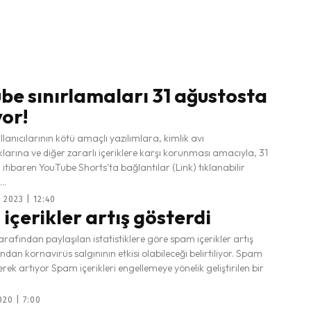
be sınırlamaları 31 ağustosta
yor!
lanıcılarının kötü amaçlı yazılımlara, kimlik avı
ıklarına ve diğer zararlı içeriklere karşı korunması amacıyla, 31
itibaren YouTube Shorts'ta bağlantılar (Link) tıklanabilir
..
2023 | 12:40
içerikler artış gösterdi
arafından paylaşılan istatistiklere göre spam içerikler artış
ndan kornavirüs salgınının etkisi olabileceği belirtiliyor. Spam
derek artıyor Spam içerikleri engellemeye yönelik geliştirilen bir
020 | 7:00